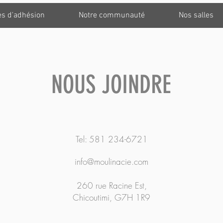
es d'adhésion
Notre communauté
Nos salles
NOUS JOINDRE
Tel: 581 234-6721
info@moulinacie.com
260 rue Racine Est,
Chicoutimi, G7H 1R9