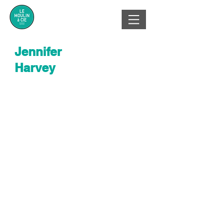
Jennifer
Harvey
Propriétaire de la Ferme
l'air de boeuf et d'Ursae
Mission professionnelle : Aider les
entrepreneurs, mais aussi produire
le meilleur boeuf de la région!
Champs d'expertise :
-Agriculture
-Entrepreneuriat
-Gestion
-Comptabilité